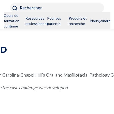
Rechercher
Cours de
Ressources
Pour vos
Produits et
formation
Nous joindre
professionnelles
patients
recherche
continue
D
rth Carolina-Chapel Hill’s Oral and Maxillofacial Pathology
e the case challenge was developed.