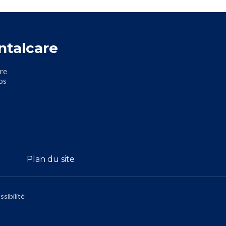
ntalcare
re
os
Plan du site
ssibilité