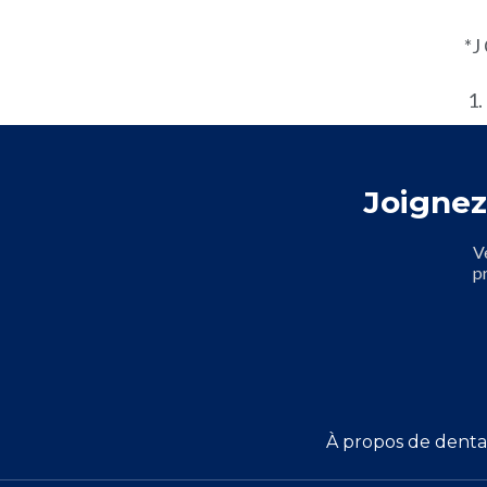
*J
Joignez
V
p
À propos de denta