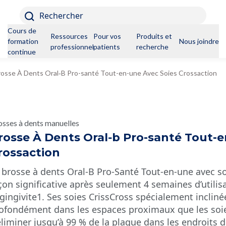
Rechercher
Cours de
Ressources
Pour vos
Produits et
formation
Nous joindre
professionnelles
patients
recherche
continue
rosse À Dents Oral‑B Pro-santé Tout-en-une Avec Soies Crossaction
osses à dents manuelles
rosse À Dents Oral‑b Pro-santé Tout-e
rossaction
 brosse à dents Oral‑B Pro-Santé Tout-en-une avec soi
çon significative après seulement 4 semaines d’utilis
 gingivite1. Ses soies CrissCross spécialement inclin
ofondément dans les espaces proximaux que les soies
éliminer jusqu’à 99 % de la plaque dans les endroits di