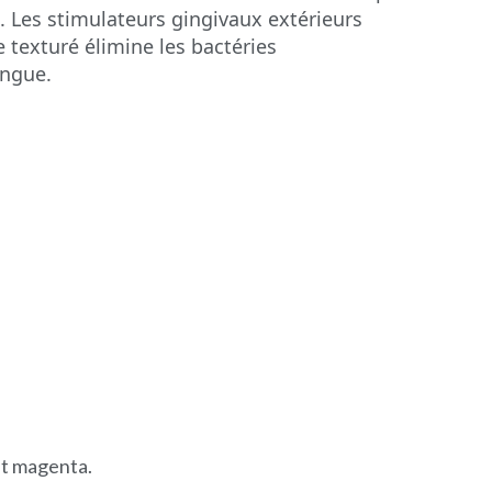
re. Les stimulateurs gingivaux extérieurs
 texturé élimine les bactéries
angue.
 et magenta.