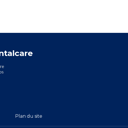
ntalcare
re
os
Plan du site