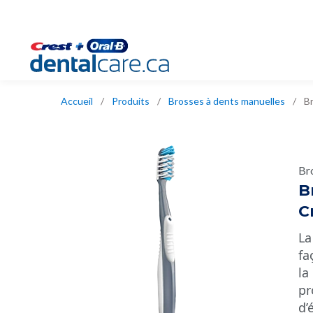
Accueil
/
Produits
/
Brosses à dents manuelles
/
B
Br
B
C
La
fa
la
pr
d’