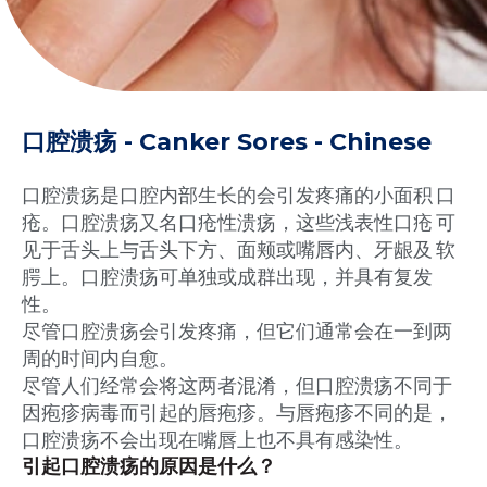
口腔溃疡 - Canker Sores - Chinese
口腔溃疡是口腔内部生长的会引发疼痛的小面积 口
疮。口腔溃疡又名口疮性溃疡，这些浅表性口疮 可
见于舌头上与舌头下方、面颊或嘴唇内、牙龈及 软
腭上。口腔溃疡可单独或成群出现，并具有复发
性。
尽管口腔溃疡会引发疼痛，但它们通常会在一到两
周的时间内自愈。
尽管人们经常会将这两者混淆，但口腔溃疡不同于
因疱疹病毒而引起的唇疱疹。与唇疱疹不同的是，
口腔溃疡不会出现在嘴唇上也不具有感染性。
引起口腔溃疡的原因是什么？