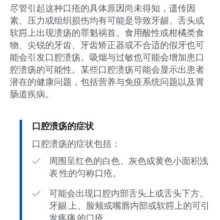
尽管引起这种口疮的具体原因尚未得知，遗传因
素、压力或组织损伤均有可能是导致牙龈、舌头或
软腭上出现溃疡的罪魁祸首。食用酸性或柑橘类食
物、尖锐的牙齿、牙齿矫正器或不合适的假牙也可
能会引发口腔溃疡。吸烟与过敏也可能会增加患口
腔溃疡的可能性。某些口腔溃疡可能会显示出患者
潜在的健康问题，包括营养与免疫系统问题以及胃
肠道疾病。
口腔溃疡的症状
口腔溃疡的症状包括：
周围呈红色的白色、灰色或黄色小面积浅
表 性的匀称口疮。
可能会出现口腔内部舌头上或舌头下方、
牙龈 上、脸颊或嘴唇内部或软腭上的可引
发疼痛 的口疮。