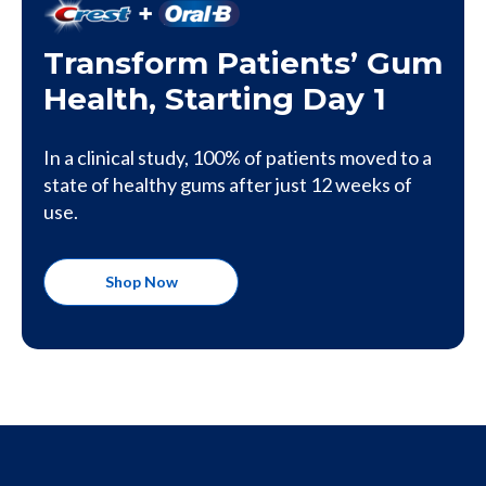
Transform Patients’ Gum
Health, Starting Day 1
In a clinical study, 100% of patients moved to a
state of healthy gums after just 12 weeks of
use.
Shop Now