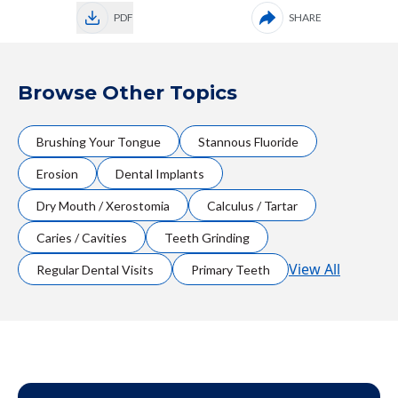
PDF
SHARE
Browse Other Topics
Brushing Your Tongue
Stannous Fluoride
Erosion
Dental Implants
Dry Mouth / Xerostomia
Calculus / Tartar
Caries / Cavities
Teeth Grinding
View All
Regular Dental Visits
Primary Teeth