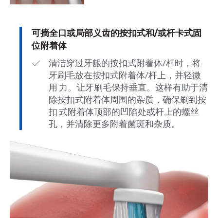
可摘全口或局部义齿的按扣式和/或杆卡式固
位附着体
清洁穿过牙龈的按扣式附着体/杆时，将
牙刷毛放在按扣式附着体/杆上，并轻微
用 力。让牙刷毛保持垂直。这样有助于清
除按扣式附着体周围的杂质，确保刷到按
扣 式附着体顶部的凹陷处或杆上的螺丝
孔，并清除更多附着菌斑和杂质。