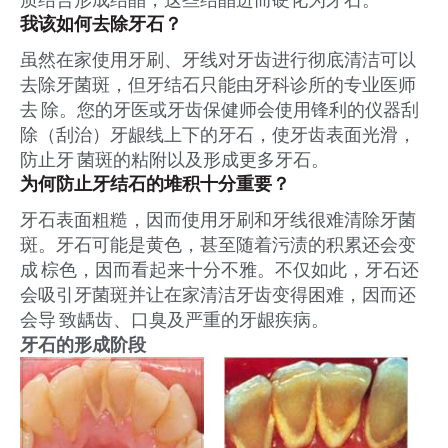
我该如何去除牙石？
虽然在家使用牙刷、牙线对牙齿进行彻底清洁可以
去除牙菌斑，但牙结石只能由牙科诊所的专业医师
去 除。您的牙医或牙齿保健师会使用锋利的仪器刮
除（刮治）牙龈线上下的牙石，使牙齿表面光滑，
防止牙 菌斑的粘附以及形成更多牙石。
为何防止牙结石的堆积十分重要？
牙石表面粗糙，因而使用牙刷和牙线很难清除牙菌
斑。牙石可能是黄色，甚至随着污渍的积累还会变
成 棕色，因而看起来十分不雅。不仅如此，牙石还
会吸引牙菌斑并让在家清洁牙齿变得困难，因而还
会导 致龋齿、口臭及严重的牙龈疾病。
牙石的形成阶段