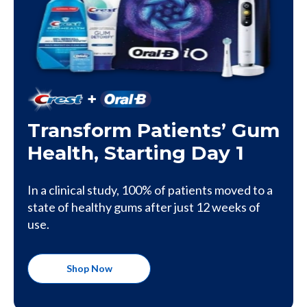
Transform Patients’ Gum
Health, Starting Day 1
In a clinical study, 100% of patients moved to a
state of healthy gums after just 12 weeks of
use.
Shop Now