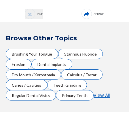
PDF
SHARE
Browse Other Topics
Brushing Your Tongue
Stannous Fluoride
Erosion
Dental Implants
Dry Mouth / Xerostomia
Calculus / Tartar
Caries / Cavities
Teeth Grinding
View All
Regular Dental Visits
Primary Teeth