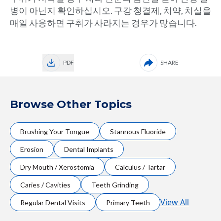
병이 아닌지 확인하십시오. 구강 청결제, 치약, 치실을
매일 사용하면 구취가 사라지는 경우가 많습니다.
PDF
SHARE
Browse Other Topics
Brushing Your Tongue
Stannous Fluoride
Erosion
Dental Implants
Dry Mouth / Xerostomia
Calculus / Tartar
Caries / Cavities
Teeth Grinding
View All
Regular Dental Visits
Primary Teeth