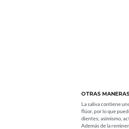
OTRAS MANERAS 
La saliva contiene un
flúor, por lo que pue
dientes; asimismo, ac
Además de la remineral