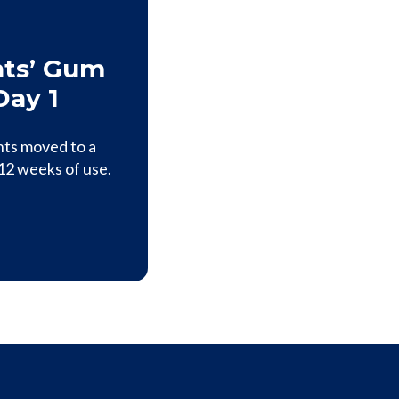
nts’ Gum
Day 1
ents moved to a
 12 weeks of use.