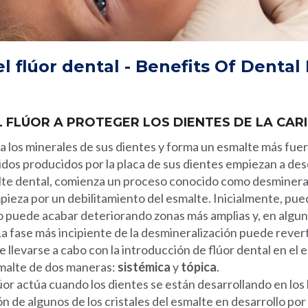
l flúor dental - Benefits Of Dental 
 FLÚOR A PROTEGER LOS DIENTES DE LA CARI
 a los minerales de sus dientes y forma un esmalte más fuer
idos producidos por la placa de sus dientes empiezan a d
lte dental, comienza un proceso conocido como desmineral
pieza por un debilitamiento del esmalte. Inicialmente, pu
 puede acabar deteriorando zonas más amplias y, en algun
 La fase más incipiente de la desmineralización puede rever
 llevarse a cabo con la introducción de flúor dental en el 
smalte de dos maneras:
sistémica
y
tópica
.
úor actúa cuando los dientes se están desarrollando en los 
n de algunos de los cristales del esmalte en desarrollo por