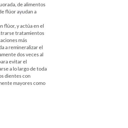
fluorada, de alimentos
de flúor ayudan a
 flúor, y actúa en el
strarse tratamientos
traciones más
a a remineralizar el
samente dos veces al
ara evitar el
rse a lo largo de toda
los dientes con
temente mayores como