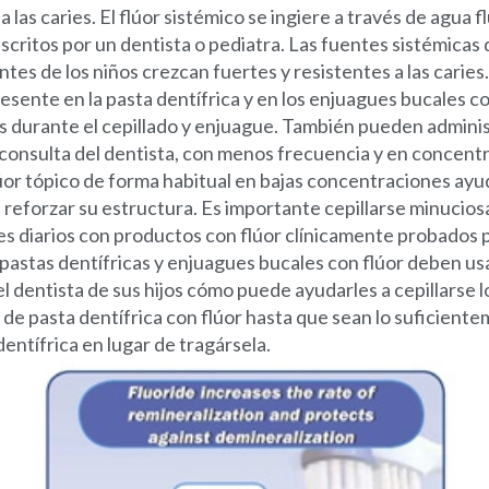
a las caries. El flúor sistémico se ingiere a través de agua 
critos por un dentista o pediatra. Las fuentes sistémicas 
ntes de los niños crezcan fuertes y resistentes a las caries.
resente en la pasta dentífrica y en los enjuagues bucales con
es durante el cepillado y enjuague. También pueden admini
a consulta del dentista, con menos frecuencia y en concen
lúor tópico de forma habitual en bajas concentraciones ayud
a reforzar su estructura. Es importante cepillarse minucio
ues diarios con productos con flúor clínicamente probados p
 pastas dentífricas y enjuagues bucales con flúor deben usa
el dentista de sus hijos cómo puede ayudarles a cepillarse 
de pasta dentífrica con flúor hasta que sean lo suficien
dentífrica en lugar de tragársela.