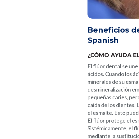
Beneficios de
Spanish
¿CÓMO AYUDA EL
El flúor dental se une
ácidos. Cuando los ác
minerales de su esma
desmineralización em
pequeñas caries, pero
caída de los dientes.
el esmalte. Esto puede
El flúor protege el e
Sistémicamente, el fl
mediante la sustitució