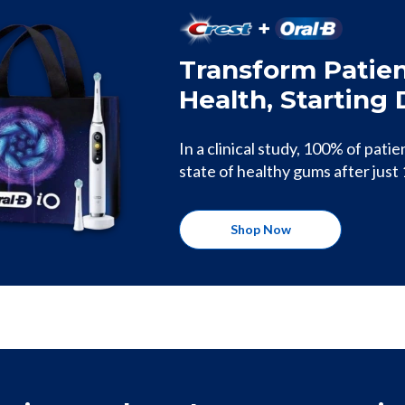
Transform Patie
Health, Starting 
In a clinical study, 100% of pati
state of healthy gums after just
Shop Now