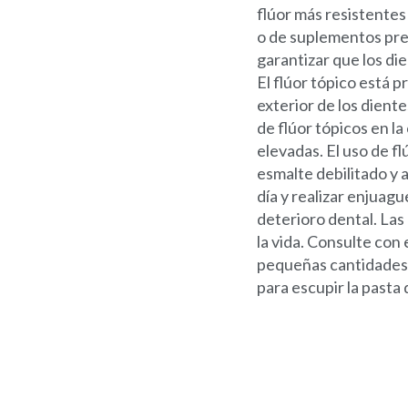
flúor más resistentes 
o de suplementos pres
garantizar que los die
El flúor tópico está p
exterior de los dient
de flúor tópicos en l
elevadas. El uso de f
esmalte debilitado y 
día y realizar enjuag
deterioro dental. Las
la vida. Consulte con 
pequeñas cantidades 
para escupir la pasta 