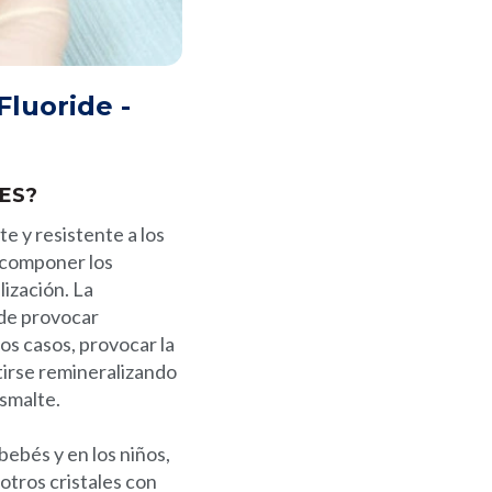
Fluoride -
ES?
te y resistente a los
escomponer los
ización. La
ede provocar
os casos, provocar la
tirse remineralizando
esmalte.
bebés y en los niños,
 otros cristales con