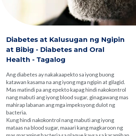
Diabetes at Kalusugan ng Ngipin
at Bibig - Diabetes and Oral
Health - Tagalog
Ang diabetes ay nakakaapekto sa iyong buong
katawan kasama na ang iyong mga ngipin at gilagid.
Mas matindi pa ang epekto kapag hindi nakokontrol
nang mabuti ang iyong blood sugar, ginagawang mas
mahirap labanan ang mga impeksyong dulot ng
bacteria.
Kung hindi nakokontrol nang mabuti ang iyong
mataas na blood sugar, maaari kang magkaroon ng
mas maraming bacteria sa plaque kaysa sa karamihan