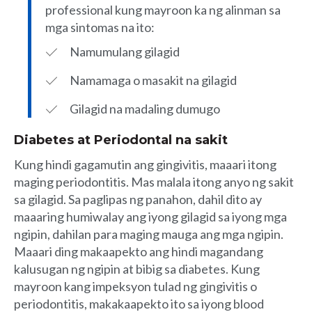
professional kung mayroon ka ng alinman sa
mga sintomas na ito:
Namumulang gilagid
Namamaga o masakit na gilagid
Gilagid na madaling dumugo
Diabetes at Periodontal na sakit
Kung hindi gagamutin ang gingivitis, maaari itong
maging periodontitis. Mas malala itong anyo ng sakit
sa gilagid. Sa paglipas ng panahon, dahil dito ay
maaaring humiwalay ang iyong gilagid sa iyong mga
ngipin, dahilan para maging mauga ang mga ngipin.
Maaari ding makaapekto ang hindi magandang
kalusugan ng ngipin at bibig sa diabetes. Kung
mayroon kang impeksyon tulad ng gingivitis o
periodontitis, makakaapekto ito sa iyong blood