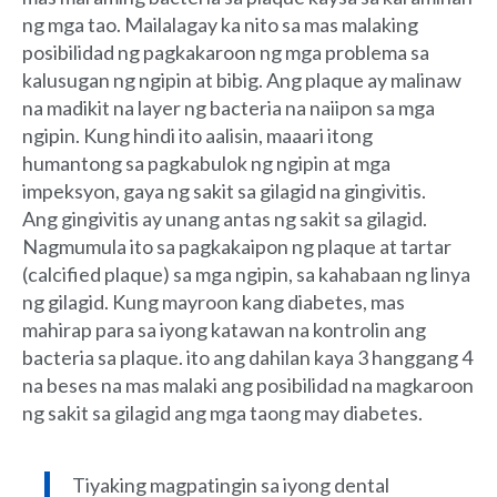
ng mga tao. Mailalagay ka nito sa mas malaking
posibilidad ng pagkakaroon ng mga problema sa
kalusugan ng ngipin at bibig. Ang plaque ay malinaw
na madikit na layer ng bacteria na naiipon sa mga
ngipin. Kung hindi ito aalisin, maaari itong
humantong sa pagkabulok ng ngipin at mga
impeksyon, gaya ng sakit sa gilagid na gingivitis.
Ang gingivitis ay unang antas ng sakit sa gilagid.
Nagmumula ito sa pagkakaipon ng plaque at tartar
(calcified plaque) sa mga ngipin, sa kahabaan ng linya
ng gilagid. Kung mayroon kang diabetes, mas
mahirap para sa iyong katawan na kontrolin ang
bacteria sa plaque. ito ang dahilan kaya 3 hanggang 4
na beses na mas malaki ang posibilidad na magkaroon
ng sakit sa gilagid ang mga taong may diabetes.
Tiyaking magpatingin sa iyong dental