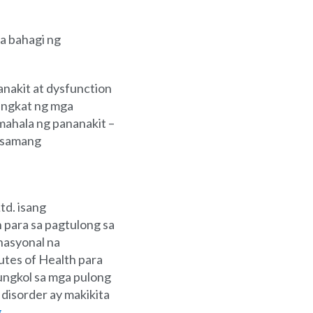
a bahagi ng
nakit at dysfunction
angkat ng mga
mahala ng pananakit –
-samang
td. isang
 para sa pagtulong sa
nasyonal na
utes of Health para
ungkol sa mga pulong
disorder ay makikita
g
.