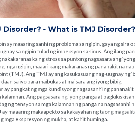
Disorder? - What is TMJ Disorder?
n ay maaaring sanhi ng problema sa ngipin, gaya ng sira o sa
gnay sa ngipin tulad ng impeksyon sa sinus. Ang ilang pan
g nakakaranas ka ng stress sa puntong nagsasara ang iyon
ong mga ngipin, maaari kang makaranas ng pananakit na na
oint (TMJ). Ang TMJ ay ang kasukasuang nag-uugnay ng i
daan sa iyo para maibukas at maisara ang iyong bibig.
 ay pangkat ng mga kundisyong nagsasanhi ng pananakit sa
a kalamnan. Ang pagsasara ng iyong panga at pagkikiskisan
gdag ng tensyon sa mga kalamnan ng panga na nagsasanhi
 ay maaaring makaapekto sa kakayahan ng taong magsalit
g mga ekspresyon ng mukha, at kahit huminga.