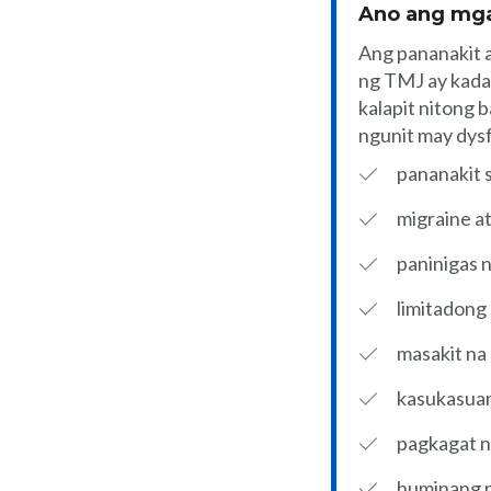
Ano ang mga
Ang pananakit 
ng TMJ ay kada
kalapit nitong 
ngunit may dysf
pananakit s
migraine at
paninigas 
limitadong
masakit na 
kasukasuan
pagkagat n
huminang 