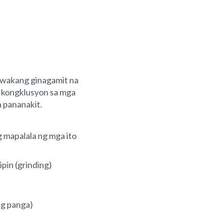
lawakang ginagamit na
 kongklusyon sa mga
 pananakit.
 mapalala ng mga ito
pin (grinding)
ng panga)