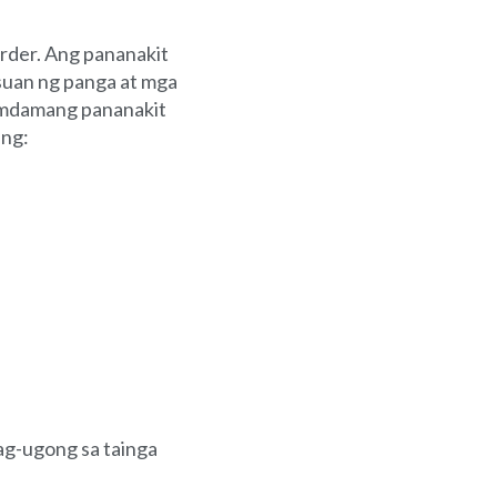
rder. Ang pananakit
suan ng panga at mga
ramdamang pananakit
ang:
pag-ugong sa tainga