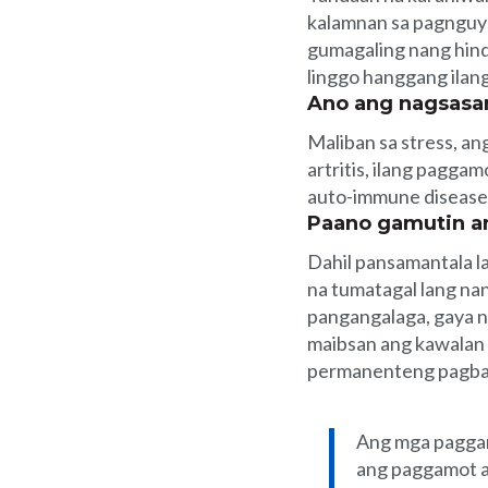
kalamnan sa pagnguya
gumagaling nang hind
linggo hanggang ilan
Ano ang nagsasa
Maliban sa stress, ang
artritis, ilang pagga
auto-immune disease
Paano gamutin a
Dahil pansamantala l
na tumatagal lang nan
pangangalaga, gaya n
maibsan ang kawalan
permanenteng pagbab
Ang mga paggam
ang paggamot a