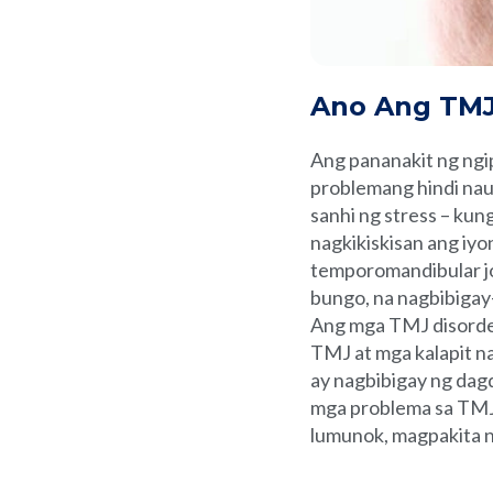
Ano Ang TMJ 
Ang pananakit ng ngipi
problemang hindi nauu
sanhi ng stress – kun
nagkikiskisan ang iy
temporomandibular j
bungo, na nagbibigay-
Ang mga TMJ disorder
TMJ at mga kalapit n
ay nagbibigay ng da
mga problema sa TMJ
lumunok, magpakita n