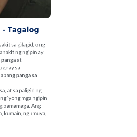
 - Tagalog
kit sa gilagid, o ng
anakit ng ngipin ay
g panga at
uugnay sa
babang panga sa
, at sa paligid ng
 ng iyong mga ngipin
 ng pamamaga. Ang
a, kumain, ngumuya,