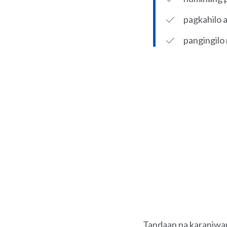
pagkahilo 
pangingilo 
Tandaan na karaniwa