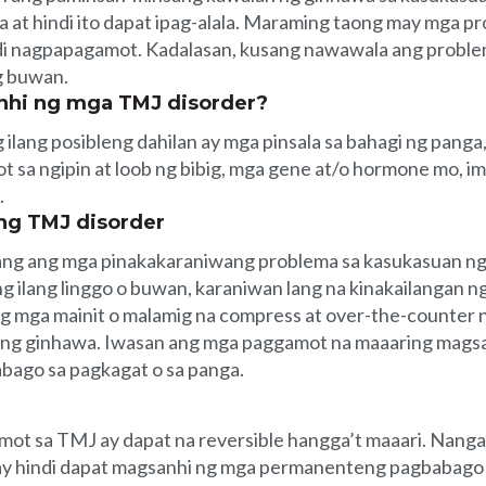
 at hindi ito dapat ipag-alala. Maraming taong may mga p
i nagpapagamot. Kadalasan, kusang nawawala ang problema
g buwan.
nhi ng mga TMJ disorder?
 ilang posibleng dahilan ay mga pinsala sa bahagi ng panga, 
mot sa ngipin at loob ng bibig, mga gene at/o hormone mo, 
.
ng TMJ disorder
ang ang mga pinakakaraniwang problema sa kasukasuan ng
g ilang linggo o buwan, karaniwan lang na kinakailangan n
g mga mainit o malamig na compress at over-the-counter 
 ng ginhawa. Iwasan ang mga paggamot na maaaring mags
ago sa pagkagat o sa panga.
ot sa TMJ ay dapat na reversible hangga’t maaari. Nanga
y hindi dapat magsanhi ng mga permanenteng pagbabago 