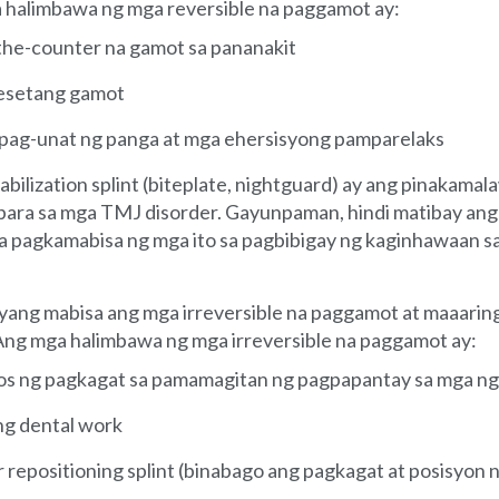
a halimbawa ng mga reversible na paggamot ay:
he-counter na gamot sa pananakit
resetang gamot
ag-unat ng panga at mga ehersisyong pamparelaks
abilization splint (biteplate, nightguard) ay ang pinakama
ara sa mga TMJ disorder. Gayunpaman, hindi matibay ang
sa pagkamabisa ng mga ito sa pagbibigay ng kaginhawaan sa
yang mabisa ang mga irreversible na paggamot at maaaring
Ang mga halimbawa ng mga irreversible na paggamot ay:
s ng pagkagat sa pamamagitan ng pagpapantay sa mga ngi
g dental work
 repositioning splint (binabago ang pagkagat at posisyon 