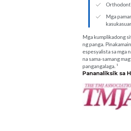
Orthodont
Mga pamama
kasukasua
Mga kumplikadong sit
ng panga. Pinakamai
espesyalista sa mga 
na sama-samang magt
pangangalaga. ¹
Pananaliksik sa 