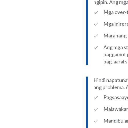
ngipin. Ang mg
Mga over-t
Mga inire
Marahang p
Ang mga st
paggamot p
pag-aaral 
Hindi napatuna
ang problema. 
Pagsasaayo
Malawakan
Mandibular