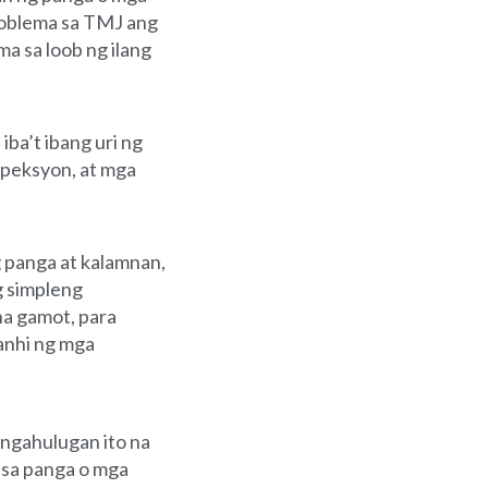
roblema sa TMJ ang
 sa loob ng ilang
iba’t ibang uri ng
impeksyon, at mga
 panga at kalamnan,
g simpleng
na gamot, para
anhi ng mga
ngahulugan ito na
sa panga o mga