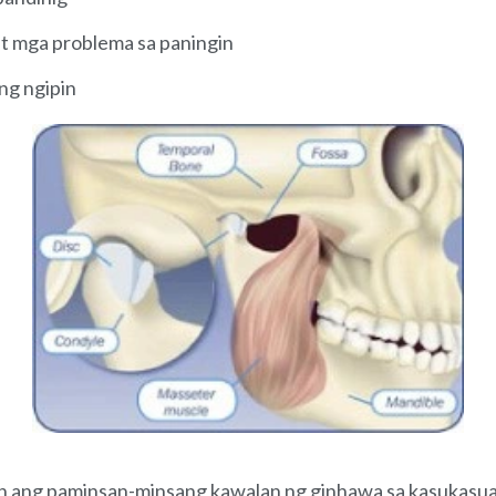
at mga problema sa paningin
ng ngipin
n ang paminsan-minsang kawalan ng ginhawa sa kasukasu