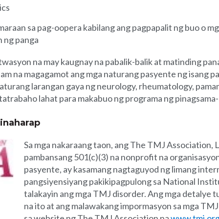
ics
raan sa pag-oopera kabilang ang pagpapalit ng buo o mg
n ng panga
wasyon na may kaugnay na pabalik-balik at matinding pana
nam na magagamot ang mga naturang pasyente ng isang p
naturang larangan gaya ng neurology, rheumatology, pama
atrabaho lahat para makabuo ng programa ng pinagsama
Hinaharap
Sa mga nakaraang taon, ang The TMJ Association, L
pambansang 501(c)(3) na nonprofit na organisasyon
pasyente, ay kasamang nagtaguyod ng limang inter
pangsiyensiyang pakikipagpulong sa National Instit
talakayin ang mga TMJ disorder. Ang mga detalye t
na ito at ang malawakang impormasyon sa mga TMJ 
sa website ng The TMJ Association na
www.tmj.or