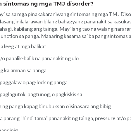
 sintomas ng mga TMJ disorder?
ay isa sa mga pinakakaraniwang sintomas ng mga TMJ Diso
lasang inilalarawan bilang bahagyang pananakit sa kasuka
bahagi, kabilang ang tainga. May ilang tao na walang nara
unction sa panga. Maaaring kasama sa iba pang sintomas 
a leeg at mga balikat
/o pabalik-balik na pananakit ng ulo
ng kalamnan sa panga
 paggalaw o pag-lock ng panga
paglagutok, pagtunog, o pagkiskis sa
 ng panga kapag binubuksan o isinasara ang bibig
a parang "hindi tama" pananakit ng tainga, pressure at/o 
pandinig