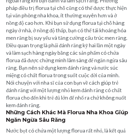
ngoài răng khi bạn đánh và làm sạch răng. Phương
pháp điều trị florua tại chỗ cũng có thể được thực hiện
tại văn phòng nha khoa, ít thường xuyên hơn và ở
nồng độ cao hơn. Khi bạn sử dụng florua tại chỗ hàng
ngày ở nhà, ở nồng độ thấp, bạn có thể tái khoáng hóa
men răng bị suy yếu và tăng cường cấu trúc men răng.
Điều quan trọng là phải đánh răng kỹ hai lần một ngày
và làm sạch hàng ngày bằng các sản phẩm có chứa
florua đã được chứng minh lâm sàng để ngăn ngừa sâu
răng. Bạn nên sử dụng kem đánh răng và nước súc
miệng có chất florua trong suốt cuộc đời của mình.
Nói chuyện với nha sĩ của con bạn về cách giúp trẻ
đánh răng với một lượng nhỏ kem đánh răng có chất
florua cho đến khi trẻ đủ lớn để nhổ ra chứ không nuốt
kem đánh răng.
Những Cách Khác Mà Florua Nha Khoa Giúp
Ngăn Ngừa Sâu Răng
Nước bọt có chứa một lượng florua rất nhỏ, là kết quả