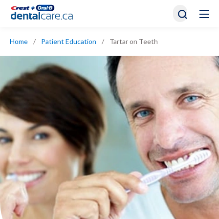
Home
/
Patient Education
/
Tartar on Teeth