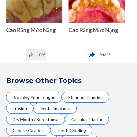
Cao Răng Mức Nặng
Cao Răng Mức Nặng
PDF
SHARE
Browse Other Topics
Brushing Your Tongue
Stannous Fluoride
Erosion
Dental Implants
Dry Mouth / Xerostomia
Calculus / Tartar
Caries / Cavities
Teeth Grinding