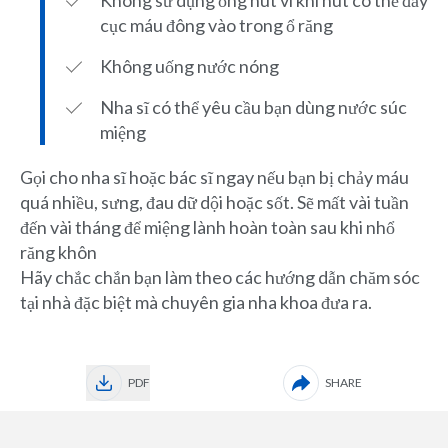
Không sử dụng ống hút vì khi hút có thể đẩy
cục máu đông vào trong ổ răng
Không uống nước nóng
Nha sĩ có thể yêu cầu bạn dùng nước súc
miệng
Gọi cho nha sĩ hoặc bác sĩ ngay nếu bạn bị chảy máu
quá nhiều, sưng, đau dữ dội hoặc sốt. Sẽ mất vài tuần
đến vài tháng để miệng lành hoàn toàn sau khi nhổ
răng khôn
Hãy chắc chắn bạn làm theo các hướng dẫn chăm sóc
tại nhà đặc biệt mà chuyên gia nha khoa đưa ra.
PDF
SHARE